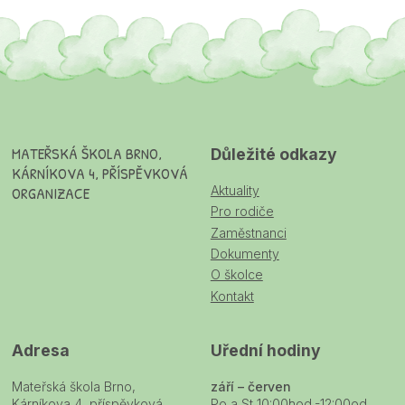
MATEŘSKÁ ŠKOLA BRNO,
Důležité odkazy
KÁRNÍKOVA 4, PŘÍSPĚVKOVÁ
Aktuality
ORGANIZACE
Pro rodiče
Zaměstnanci
Dokumenty
O školce
Kontakt
Adresa
Uřední hodiny
Mateřská škola Brno,
září – červen
Kárníkova 4, příspěvková
Po a St 10:00hod.-12:00od.