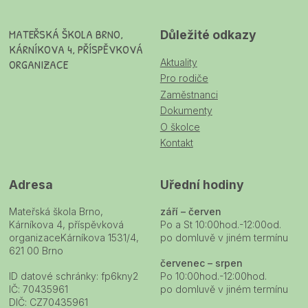
MATEŘSKÁ ŠKOLA BRNO,
Důležité odkazy
KÁRNÍKOVA 4, PŘÍSPĚVKOVÁ
Aktuality
ORGANIZACE
Pro rodiče
Zaměstnanci
Dokumenty
O školce
Kontakt
Adresa
Uřední hodiny
Mateřská škola Brno,
září – červen
Kárníkova 4, příspěvková
Po a St 10:00hod.-12:00od.
organizaceKárníkova 1531/4,
po domluvě v jiném termínu
621 00 Brno
červenec – srpen
ID datové schránky: fp6kny2
Po 10:00hod.-12:00hod.
IČ: 70435961
po domluvě v jiném termínu
DIČ: CZ70435961