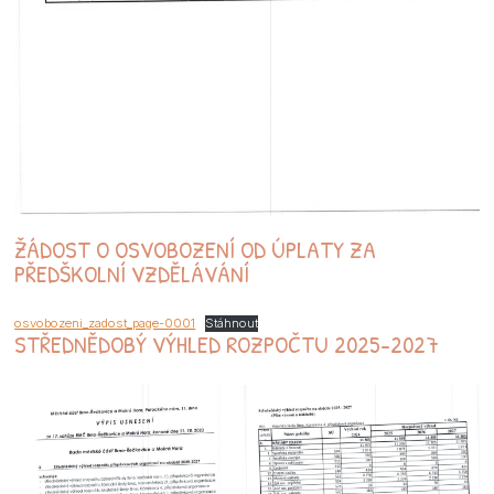
ŽÁDOST O OSVOBOZENÍ OD ÚPLATY ZA
PŘEDŠKOLNÍ VZDĚLÁVÁNÍ
osvobozeni_zadost_page-0001
Stáhnout
STŘEDNĚDOBÝ VÝHLED ROZPOČTU 2025-2027