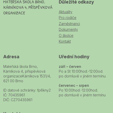
MATEŘSKÁ ŠKOLA BRNO,
Důležité odkazy
KÁRNÍKOVA 4, PŘÍSPĚVKOVÁ
Aktuality
ORGANIZACE
Pro rodiče
Zaměstnanci
Dokumenty
O školce
Kontakt
Adresa
Uřední hodiny
Mateřská škola Brno,
září – červen
Kárníkova 4, příspěvková
Po a St 10:00hod.-12:00od.
organizaceKárníkova 1531/4,
po domluvě v jiném termínu
621 00 Brno
červenec – srpen
ID datové schránky: fp6kny2
Po 10:00hod.-12:00hod.
IČ: 70435961
po domluvě v jiném termínu
DIČ: CZ70435961